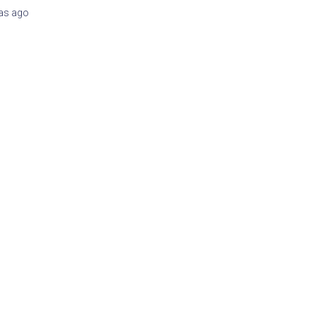
as
ago