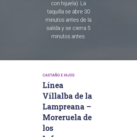
con hijuela). La
taquilla se abre 30
minutos antes de la
salida y se cierra 5
minutos antes.
CASTAÑO E HIJOS
Línea
Villalba de la
Lampreana –
Moreruela de
los