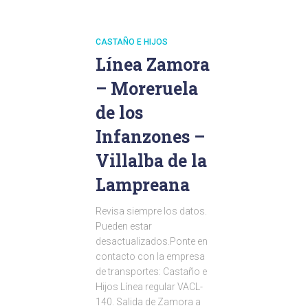
CASTAÑO E HIJOS
Línea Zamora
– Moreruela
de los
Infanzones –
Villalba de la
Lampreana
Revisa siempre los datos.
Pueden estar
desactualizados.Ponte en
contacto con la empresa
de transportes: Castaño e
Hijos Línea regular VACL-
140. Salida de Zamora a