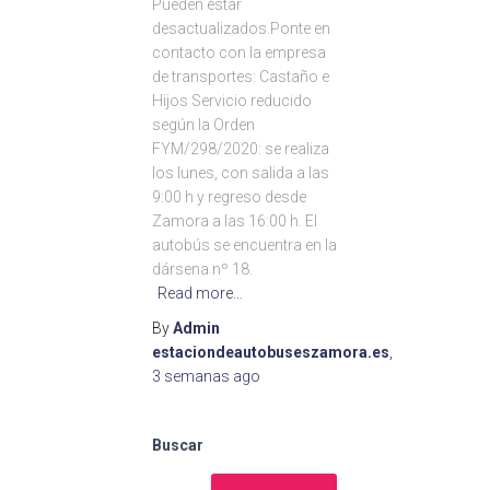
Pueden estar
desactualizados.Ponte en
contacto con la empresa
de transportes: Castaño e
Hijos Servicio reducido
según la Orden
FYM/298/2020: se realiza
los lunes, con salida a las
9:00 h y regreso desde
Zamora a las 16:00 h. El
autobús se encuentra en la
dársena nº 18.
Read more…
By
Admin
estaciondeautobuseszamora.es
,
3 semanas
ago
Buscar