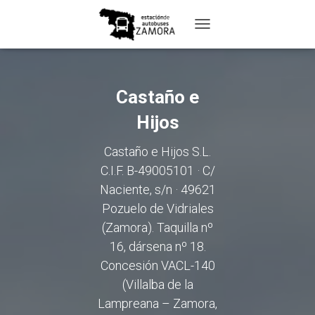
TOGGLE
NAVIGATION
Castaño e
Hijos
Castaño e Hijos S.L.
C.I.F. B-49005101 · C/
Naciente, s/n · 49621
Pozuelo de Vidriales
(Zamora). Taquilla nº
16, dársena nº 18.
Concesión VACL-140
(Villalba de la
Lampreana – Zamora,