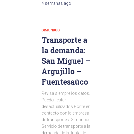
4 semanas
ago
SIMONBUS
Transporte a
la demanda:
San Miguel –
Argujillo –
Fuentesaúco
Revisa siempre los datos.
Pueden estar
desactualizados.Ponte en
contacto con la empresa
de transportes: Simonbus
Servicio de transporte a la
demanda de la Junta de