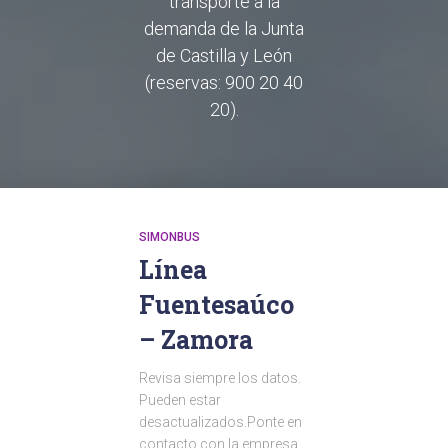
transporte a la
demanda de la Junta
de Castilla y León
(reservas: 900 20 40
20).
SIMONBUS
Línea
Fuentesaúco
– Zamora
Revisa siempre los datos.
Pueden estar
desactualizados.Ponte en
contacto con la empresa