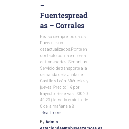
–
Fuentespread
as – Corrales
Revisa siempre los datos.
Pueden estar
desactualizados.Ponte en
contacto con la empresa
de transportes: Simonbus
Servicio de transporte a la
demanda de la Junta de
Castilla y León. Miércoles y
jueves. Precio: 1 € por
trayecto. Reservas: 900 20
40 20 (llamada gratuita, de
8 de la mañana a 8
Read more…
By
Admin
estaciondeautobuseszamora.es
,