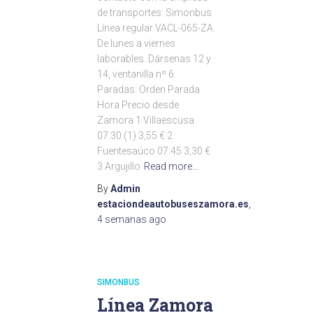
de transportes: Simonbus
Línea regular VACL-065-ZA.
De lunes a viernes
laborables. Dársenas 12 y
14, ventanilla nº 6.
Paradas: Orden Parada
Hora Precio desde
Zamora 1 Villaescusa
07:30 (1) 3,55 € 2
Fuentesaúco 07:45 3,30 €
3 Argujillo
Read more…
By
Admin
estaciondeautobuseszamora.es
,
4 semanas
ago
SIMONBUS
Línea Zamora