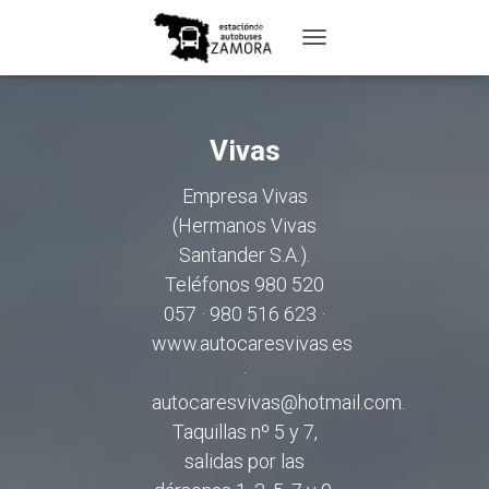
TOGGLE
NAVIGATION
Vivas
Empresa Vivas
(Hermanos Vivas
Santander S.A.).
Teléfonos 980 520
057 · 980 516 623 ·
www.autocaresvivas.es
·
autocaresvivas@hotmail.com.
Taquillas nº 5 y 7,
salidas por las