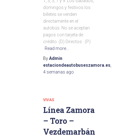
1, 3, 5, 7 y 9. Los sábados,
domingos y festivos los
billetes se venden
directamente en el
autobús. No se aceptan
pagos con tarjeta de
crédito. (D) Directos · (P)
Read more…
By
Admin
estaciondeautobuseszamora.es
,
4 semanas
ago
VIVAS
Línea Zamora
– Toro –
Vezdemarbán