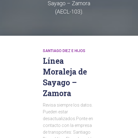
Sayago – Zamora
(AECL-103).
SANTIAGO DIEZ E HIJOS
Línea
Moraleja de
Sayago –
Zamora
Revisa siempre los datos.
Pueden estar
desactualizados.Ponte en
contacto con la empresa
de transportes: Santiago