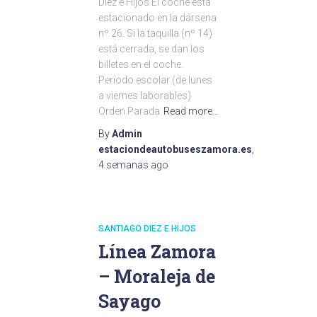
Diez e Hijos El coche está
estacionado en la dársena
nº 26. Si la taquilla (nº 14)
está cerrada, se dan los
billetes en el coche.
Periodo escolar (de lunes
a viernes laborables)
Orden Parada
Read more…
By
Admin
estaciondeautobuseszamora.es
,
4 semanas
ago
SANTIAGO DIEZ E HIJOS
Línea Zamora
– Moraleja de
Sayago